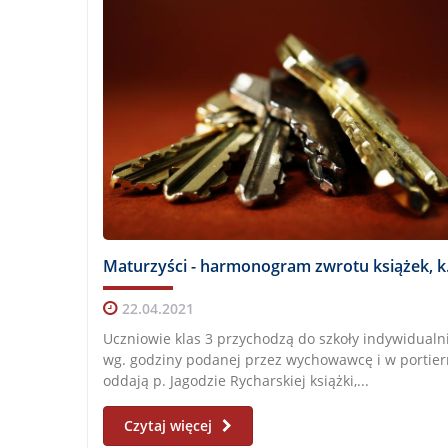
Maturzyści -
22.04.2021
Uczniowie klas 3 przychodzą do szkoły indywidualn
wg. godziny podanej przez wychowawcę i w portier
oddają p. Jagodzie Rycharskiej książki,...
Czytaj więcej