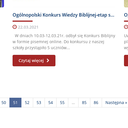
Ogólnopolski Konkurs Wiedzy Biblijnej-etap szkolny.
O
22.03.2021
?
W dniach 10.03-12.03.21r. odbył się Konkurs Biblijny
Uw
w formie pisemnej online. Do konkursu z naszej
pl
szkoły przystąpiło 5 uczniów...
wy
Czytaj więcej
50
51
52
53
54
55
…
85
86
Następna »