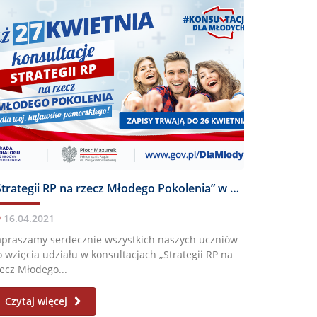
„Strategii RP na rzecz Młodego Pokolenia” w województwie kujawsko-pomorskim!
16.04.2021
apraszamy serdecznie wszystkich naszych uczniów
 wzięcia udziału w konsultacjach „Strategii RP na
ecz Młodego...
Czytaj więcej