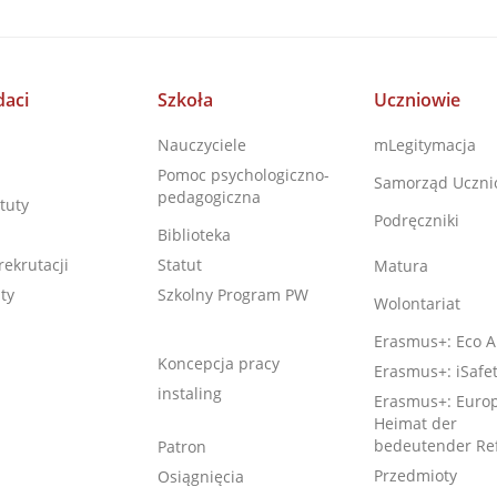
aci
Szkoła
Uczniowie
Nauczyciele
mLegitymacja
Pomoc psychologiczno-
Samorząd Uczni
pedagogiczna
tuty
Podręczniki
Biblioteka
rekrutacji
Statut
Matura
ty
Szkolny Program PW
Wolontariat
Erasmus+: Eco A
Koncepcja pracy
Erasmus+: iSafe
instaling
Erasmus+: Europ
Heimat der
bedeutender Re
Patron
Przedmioty
Osiągnięcia