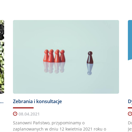
kurs fotograficznym pn. "Poznaj płazy Polski"
Zebrania i konsultacje
D
08.04.2021
Szanowni Państwo, przypominamy o
Do
zaplanowanych w dniu 12 kwietnia 2021 roku o
Je