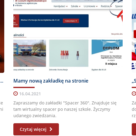
 harmonogram zwrotu książek, kluczyków do szafek i sprzętu sportowego
Mamy nową zakładkę na stronie
16.04.2021
ie
Zapraszamy do zakładki "Spacer 360". Znajduje się
Z
ni
tam wirtualny spacer po naszej szkole. Życzymy
do
udanego zwiedzania.
rz
Czytaj więcej