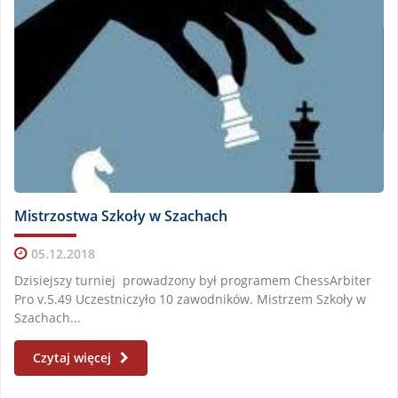
Mistrzostwa Szkoły w Szachach
05.12.2018
Dzisiejszy turniej prowadzony był programem ChessArbiter
Pro v.5.49 Uczestniczyło 10 zawodników. Mistrzem Szkoły w
Szachach...
Czytaj więcej