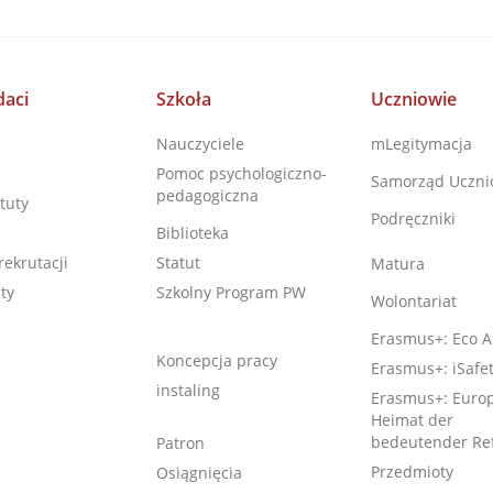
aci
Szkoła
Uczniowie
Nauczyciele
mLegitymacja
Pomoc psychologiczno-
Samorząd Uczni
pedagogiczna
tuty
Podręczniki
Biblioteka
rekrutacji
Statut
Matura
ty
Szkolny Program PW
Wolontariat
Erasmus+: Eco A
Koncepcja pracy
Erasmus+: iSafe
instaling
Erasmus+: Europ
Heimat der
bedeutender Re
Patron
Przedmioty
Osiągnięcia