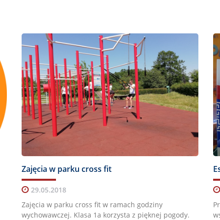
Zajęcia w parku cross fit
E
29.05.2018
Zajęcia w parku cross fit w ramach godziny
Pr
wychowawczej. Klasa 1a korzysta z pięknej pogody.
w