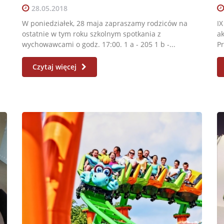
28.05.2018
W poniedziałek, 28 maja zapraszamy rodziców na
IX
ostatnie w tym roku szkolnym spotkania z
a
wychowawcami o godz. 17:00. 1 a - 205 1 b -...
Pr
Czytaj więcej