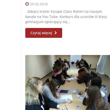
29.05.2018
Zobacz trailer Escape Class Romm na naszym
kanale na You Tube. Konkurs dla uczniów III klasy
gimnazjum opierający się...
Czytaj więcej