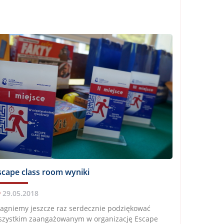
scape class room wyniki
29.05.2018
agniemy jeszcze raz serdecznie podziękować
szystkim zaangażowanym w organizację Escape