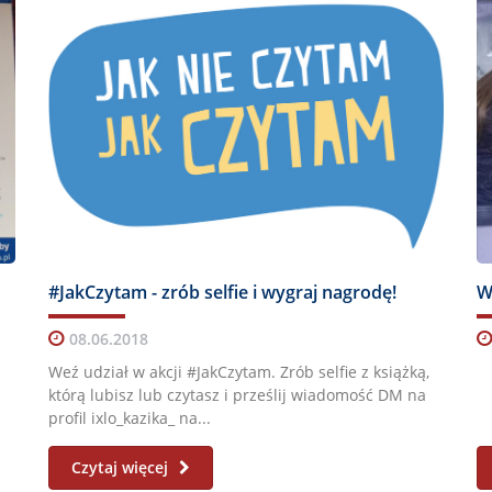
#JakCzytam - zrób selfie i wygraj nagrodę!
08.06.2018
Weź udział w akcji #JakCzytam. Zrób selfie z książką,
którą lubisz lub czytasz i prześlij wiadomość DM na
profil ixlo_kazika_ na...
Czytaj więcej