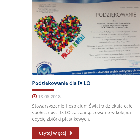
Podziękowanie dla IX LO
13.06.2018
Stowarzyszenie Hospicjum Światło dziękuje całej
społeczności IX LO za zaangażowanie w kolejną
edycję zbiórki plastikowych...
Czytaj więcej