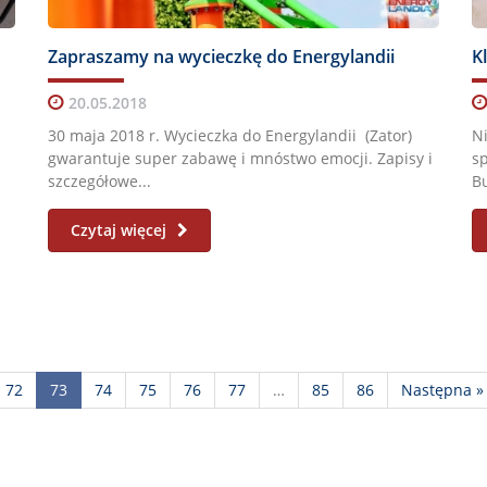
Zapraszamy na wycieczkę do Energylandii
K
20.05.2018
30 maja 2018 r. Wycieczka do Energylandii (Zator)
N
gwarantuje super zabawę i mnóstwo emocji. Zapisy i
sp
szczegółowe...
Bu
Czytaj więcej
72
73
74
75
76
77
…
85
86
Następna »