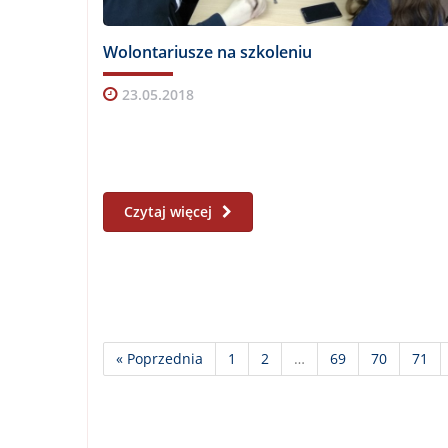
Wolontariusze na szkoleniu
23.05.2018
Czytaj więcej
« Poprzednia
1
2
…
69
70
71