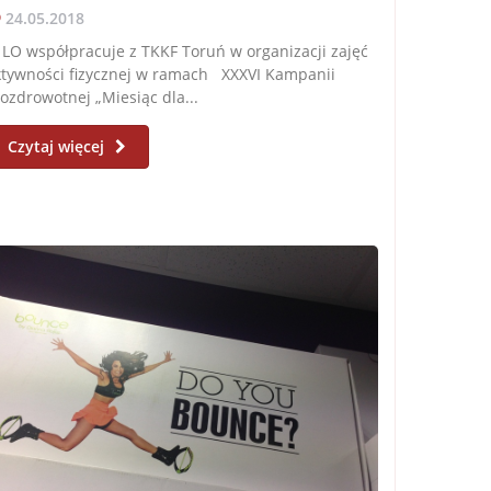
24.05.2018
 LO współpracuje z TKKF Toruń w organizacji zajęć
ktywności fizycznej w ramach XXXVI Kampanii
ozdrowotnej „Miesiąc dla...
Czytaj więcej