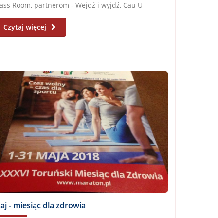
ass Room, partnerom - Wejdź i wyjdź, Cau U
cape,...
Czytaj więcej
aj - miesiąc dla zdrowia