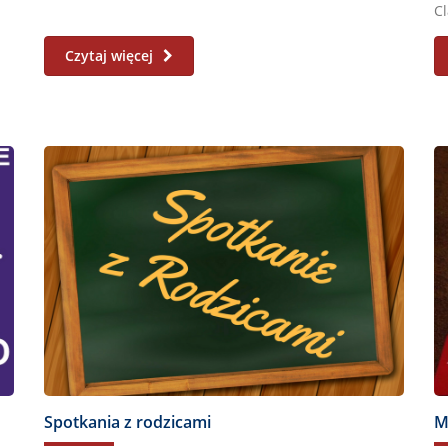
Cl
Es
Czytaj więcej
Spotkania z rodzicami
M