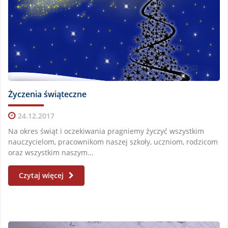
Życzenia świąteczne
24.12.2017
Na okres świąt i oczekiwania pragniemy życzyć wszystkim
nauczycielom, pracownikom naszej szkoły, uczniom, rodzicom
oraz wszystkim naszym...
Czytaj więcej