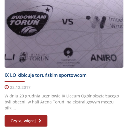
IX LO kibicuje toruńskim sportowcom
22.12.2017
W dniu 20 grudnia uczniowie IX Liceum Ogólnokształcacego
byli obecni w hali Arena Toruń na ekstraligowym meczu
piłki...
Czytaj więcej