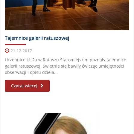
Tajemnice galerii ratuszowej
21.12.2017
Uczennice kl. 2a w Ratuszu Staromiejskim poznały tajemnice
galerii ratuszowej. Świetnie się bawiły ćwicząc umiejętności
obserwacji i opisu dzieła...
Czytaj więcej