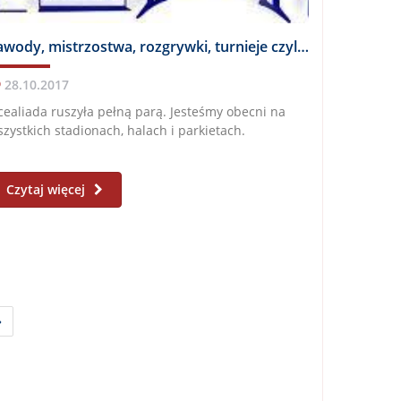
Zawody, mistrzostwa, rozgrywki, turnieje czyli Toruńska Licealiada trwa.
28.10.2017
cealiada ruszyła pełną parą. Jesteśmy obecni na
zystkich stadionach, halach i parkietach.
Czytaj więcej
»