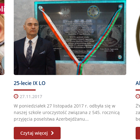
25-lecie IX LO
A
27.11.2017
W poniedziałek 27 listopada 2017 r. odbyła się w
ŻY
naszej szkole uroczystość związana z 545. rocznicą
za
przyjęcia poselstwa Azerbejdżanu...
bę
Czytaj więcej