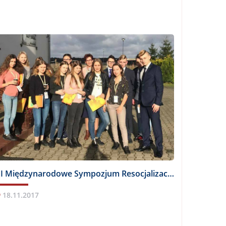
VII Międzynarodowe Sympozjum Resocjalizacyjne „Rodzina w procesie resocjalizacji”
18.11.2017