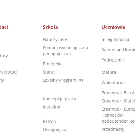
aci
Szkoła
Uczniowie
Nauczyciele
mLegitymacja
Pomoc psychologiczno-
Samorząd Uczni
pedagogiczna
tuty
Podręczniki
Biblioteka
rekrutacji
Statut
Matura
ty
Szkolny Program PW
Wolontariat
Erasmus+: Eco A
Koncepcja pracy
Erasmus+: iSafe
instaling
Erasmus+: Europ
Heimat der
bedeutender Re
Patron
Przedmioty
Osiągnięcia