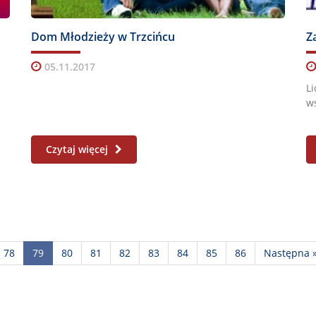
Dom Młodzieży w Trzcińcu
05.11.2017
Li
ws
Czytaj więcej
78
79
80
81
82
83
84
85
86
Następna 