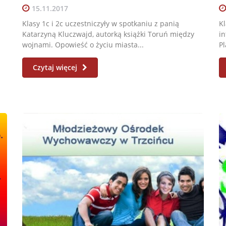
15.11.2017
Klasy 1c i 2c uczestniczyły w spotkaniu z panią
Kl
Katarzyną Kluczwajd, autorką książki Toruń między
in
wojnami. Opowieść o życiu miasta...
Pl
Czytaj więcej