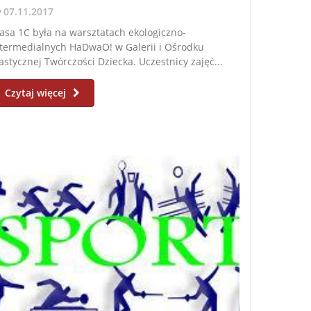
07.11.2017
asa 1C była na warsztatach ekologiczno-
termedialnych HaDwaO! w Galerii i Ośrodku
astycznej Twórczości Dziecka. Uczestnicy zajęć...
Czytaj więcej