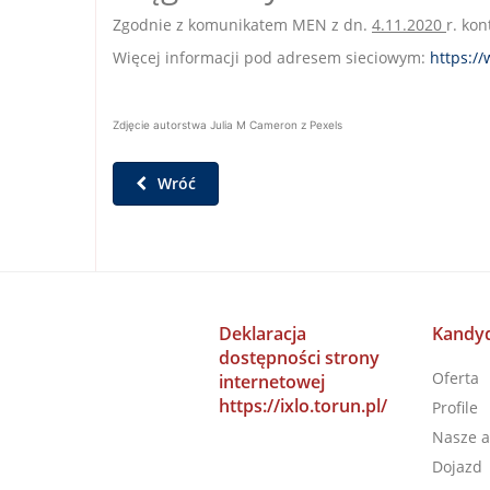
Zgodnie z komunikatem MEN z dn.
4.11.2020
r. ko
Więcej informacji pod adresem sieciowym:
https:/
Zdjęcie autorstwa
Julia M Cameron
z
Pexels
Wróć
Deklaracja
Kandyd
dostępności strony
Oferta
internetowej
https://ixlo.torun.pl/
Profile
Nasze a
Dojazd