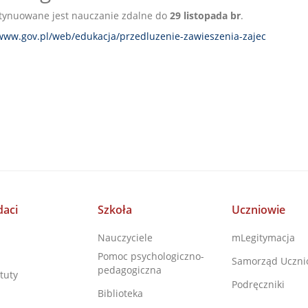
ntynuowane jest nauczanie zdalne do
29 listopada br
.
/www.gov.pl/web/edukacja/przedluzenie-zawieszenia-zajec
aci
Szkoła
Uczniowie
Nauczyciele
mLegitymacja
Pomoc psychologiczno-
Samorząd Uczni
pedagogiczna
tuty
Podręczniki
Biblioteka