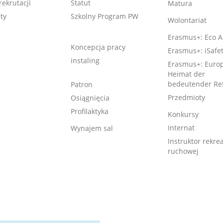
rekrutacji
Statut
Matura
ty
Szkolny Program PW
Wolontariat
Erasmus+: Eco A
Koncepcja pracy
Erasmus+: iSafe
instaling
Erasmus+: Europ
Heimat der
bedeutender Re
Patron
Przedmioty
Osiągnięcia
Profilaktyka
Konkursy
Internat
Wynajem sal
Instruktor rekrea
ruchowej