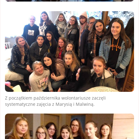
Z początkiem października wolontariusze zaczęli
systematyczne zajęcia z Marysią i Malwiną.