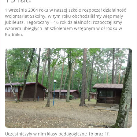
1 września 2004 roku w naszej szkole rozpoczął działalność
Wolontariat Szkolny. W tym roku obchodziliśmy więc mały
jubileusz. Tegoroczny – 16 rok działalności rozpoczęliśmy
wzorem ubiegłych lat szkoleniem wstępnym w ośrodku w
Rudniku.
Uczestniczyły w nim klasy pedagogiczne 1b oraz 1f.