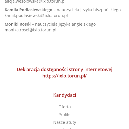
alicja.wesolowska@ixlo.torun.pl
Kamila Podlasiewskiego
– nauczyciela języka hiszpańskiego
kamil.podlasiewski@ixlo.torun.pl
Moniki Rosół
– nauczyciela języka angielskiego
monika.rosol@ixlo.torun.pl
Deklaracja dostępności strony internetowej
https://ixlo.torun.pl/
Kandydaci
Oferta
Profile
Nasze atuty