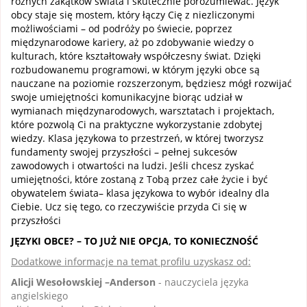
różnych zakątków świata i skutecznie porozumiewać. Język
obcy staje się mostem, który łączy Cię z niezliczonymi
możliwościami – od podróży po świecie, poprzez
międzynarodowe kariery, aż po zdobywanie wiedzy o
kulturach, które kształtowały współczesny świat. Dzięki
rozbudowanemu programowi, w którym języki obce są
nauczane na poziomie rozszerzonym, będziesz mógł rozwijać
swoje umiejętności komunikacyjne biorąc udział w
wymianach międzynarodowych, warsztatach i projektach,
które pozwolą Ci na praktyczne wykorzystanie zdobytej
wiedzy. Klasa językowa to przestrzeń, w której tworzysz
fundamenty swojej przyszłości – pełnej sukcesów
zawodowych i otwartości na ludzi. Jeśli chcesz zyskać
umiejętności, które zostaną z Tobą przez całe życie i być
obywatelem świata– klasa językowa to wybór idealny dla
Ciebie. Ucz się tego, co rzeczywiście przyda Ci się w
przyszłości
JĘZYKI OBCE? – TO JUŻ NIE OPCJA, TO KONIECZNOŚĆ
Dodatkowe informacje na temat profilu uzyskasz od:
Alicji Wesołowskiej –Anderson
- nauczyciela języka
angielskiego