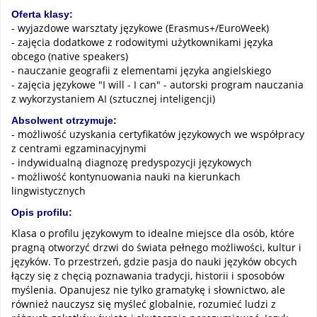
Oferta klasy:
wyjazdowe warsztaty językowe (Erasmus+/EuroWeek)
-
- zajęcia dodatkowe z rodowitymi użytkownikami języka
obcego (native speakers)
- nauczanie geografii z elementami języka angielskiego
-
zajęcia językowe "I will - I can" - autorski program nauczania
z wykorzystaniem AI (sztucznej inteligencji)
Absolwent otrzymuje:
możliwość uzyskania certyfikatów językowych we współpracy
-
z centrami egzaminacyjnymi
- indywidualną diagnozę predyspozycji językowych
- możliwość kontynuowania nauki na kierunkach
lingwistycznych
Opis profilu:
Klasa o profilu językowym to idealne miejsce dla osób, które
pragną otworzyć drzwi do świata pełnego możliwości, kultur i
języków. To przestrzeń, gdzie pasja do nauki języków obcych
łączy się z chęcią poznawania tradycji, historii i sposobów
myślenia. Opanujesz nie tylko gramatykę i słownictwo, ale
również nauczysz się myśleć globalnie, rozumieć ludzi z