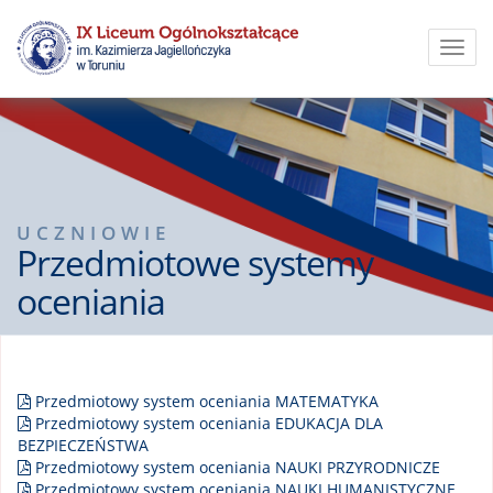
Toggl
navig
UCZNIOWIE
Przedmiotowe systemy
oceniania
Przedmiotowy system oceniania MATEMATYKA
Przedmiotowy system oceniania EDUKACJA DLA
BEZPIECZEŃSTWA
Przedmiotowy system oceniania NAUKI PRZYRODNICZE
Przedmiotowy system oceniania NAUKI HUMANISTYCZNE