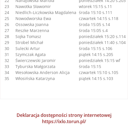
22
Nahajowska Mariola
poniedziałek 14:20 s.203
23
Nawotka Sławomir
wtorek 15:15 s.11
24
Niedlich-Liczkowska Magdalena
środa 15:10 s.111
25
Nowodworska Ewa
czwartek 14:15 s.118
26
Ossowska Joanna
środa 15:05 s.14
27
Reszke Marzenna
środa 15:05 s.4
28
Sojka Tomasz
poniedziałek 15:20 s.114
29
Strobel Michał
poniedziałek 11:40 s.104
30
Sulecki Artur
środa 15:15 s.106
31
Szymczak Agata
piątek 14:15 s.205
32
Świerczewski Jaromir
poniedziałek 15:15 wf
33
Tyburska Małgorzata
środa 15:15
34
Wesołowska Anderson Alicja
czwartek 15:10 s.105
35
Włosińska Katarzyna
piątek 14:15 s.103
Deklaracja dostępności strony internetowej
https://ixlo.torun.pl/