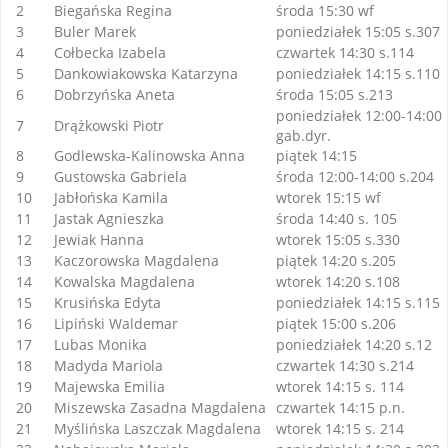
2
Biegańska Regina
środa 15:30 wf
3
Buler Marek
poniedziałek 15:05 s.307
4
Cołbecka Izabela
czwartek 14:30 s.114
5
Dankowiakowska Katarzyna
poniedziałek 14:15 s.110
6
Dobrzyńska Aneta
środa 15:05 s.213
poniedziałek 12:00-14:00
7
Drążkowski Piotr
gab.dyr.
8
Godlewska-Kalinowska Anna
piątek 14:15
9
Gustowska Gabriela
środa 12:00-14:00 s.204
10
Jabłońska Kamila
wtorek 15:15 wf
11
Jastak Agnieszka
środa 14:40 s. 105
12
Jewiak Hanna
wtorek 15:05 s.330
13
Kaczorowska Magdalena
piątek 14:20 s.205
14
Kowalska Magdalena
wtorek 14:20 s.108
15
Krusińska Edyta
poniedziałek 14:15 s.115
16
Lipiński Waldemar
piątek 15:00 s.206
17
Lubas Monika
poniedziałek 14:20 s.12
18
Madyda Mariola
czwartek 14:30 s.214
19
Majewska Emilia
wtorek 14:15 s. 114
20
Miszewska Zasadna Magdalena
czwartek 14:15 p.n.
21
Myślińska Laszczak Magdalena
wtorek 14:15 s. 214