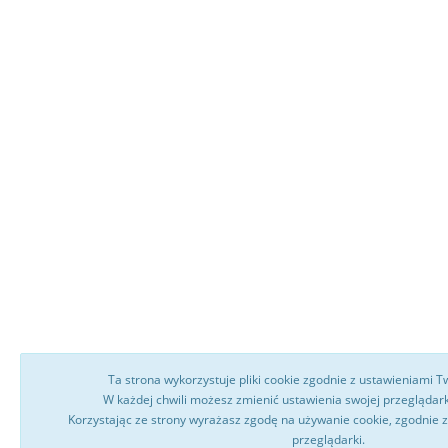
Ta strona wykorzystuje pliki cookie zgodnie z ustawieniami Tw
W każdej chwili możesz zmienić ustawienia swojej przeglądarki
Korzystając ze strony wyrażasz zgodę na używanie cookie, zgodnie 
przeglądarki.