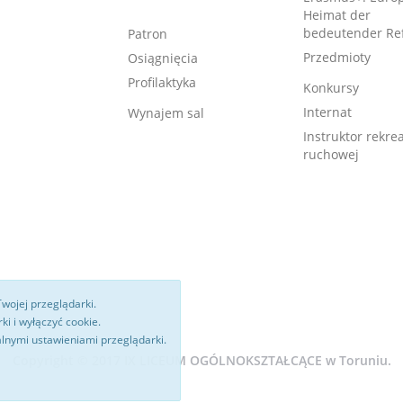
Heimat der
bedeutender Re
Patron
Przedmioty
Osiągnięcia
Profilaktyka
Konkursy
Internat
Wynajem sal
Instruktor rekrea
ruchowej
Twojej przeglądarki.
i i wyłączyć cookie.
alnymi ustawieniami przeglądarki.
Copyright © 2017 IX LICEUM OGÓLNOKSZTAŁCĄCE w Toruniu.