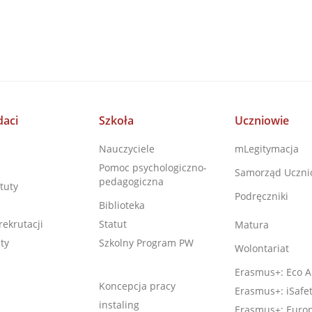
aci
Szkoła
Uczniowie
Nauczyciele
mLegitymacja
Pomoc psychologiczno-
Samorząd Uczni
pedagogiczna
tuty
Podręczniki
Biblioteka
rekrutacji
Statut
Matura
ty
Szkolny Program PW
Wolontariat
Erasmus+: Eco A
Koncepcja pracy
Erasmus+: iSafe
instaling
Erasmus+: Europ