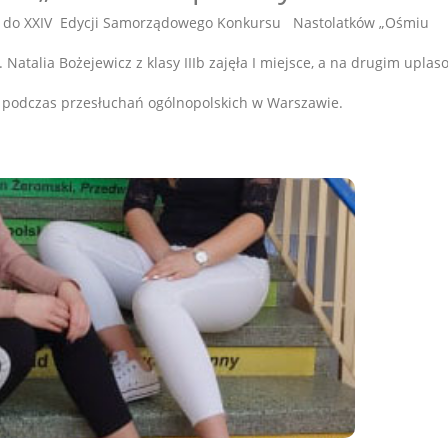
je do XXIV Edycji Samorządowego Konkursu Nastolatków „Ośmiu
 Natalia Bożejewicz z klasy IIIb zajęła I miejsce, a na drugim uplas
ń podczas przesłuchań ogólnopolskich w Warszawie.