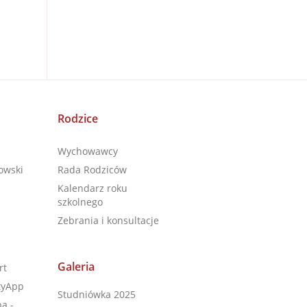
Rodzice
Wychowawcy
owski
Rada Rodziców
Kalendarz roku
szkolnego
Zebrania i konsultacje
Galeria
rt
tyApp
Studniówka 2025
a -