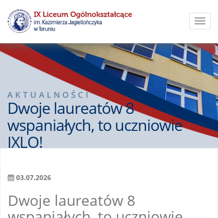
Toggl
navig
AKTUALNOŚCI
Dwoje laureatów 8
wspaniałych, to uczniowie
IXLO!
03.07.2026
Dwoje laureatów 8
wspaniałych, to uczniowie