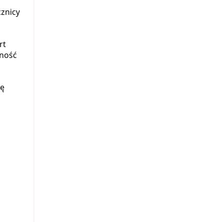
cznicy
rt
cność
tę