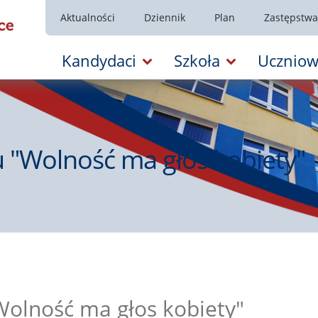
Aktualności
Dziennik
Plan
Zastępstwa
Kandydaci
Szkoła
Uczniow
u "Wolność ma głos kobiety"
Wolność ma głos kobiety"