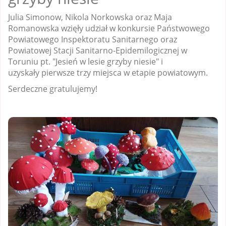
Julia Simonow, Nikola Norkowska oraz Maja
Romanowska wzięły udział w konkursie Państwowego
Powiatowego Inspektoratu Sanitarnego oraz
Powiatowej Stacji Sanitarno-Epidemilogicznej w
Toruniu pt. "Jesień w lesie grzyby niesie" i
uzyskały pierwsze trzy miejsca w etapie powiatowym.
Serdeczne gratulujemy!