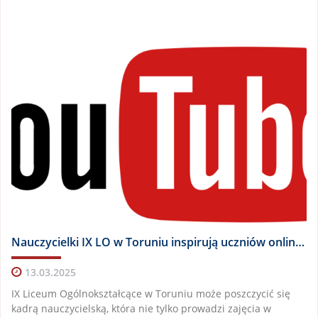
Nauczycielki IX LO w Toruniu inspirują uczniów online i offline
13.03.2025
IX Liceum Ogólnokształcące w Toruniu może poszczycić się
kadrą nauczycielską, która nie tylko prowadzi zajęcia w