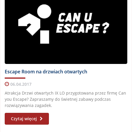
Escape Room na drzwiach otwartych
06.04.2017
Atrakcja Drzwi otwartych IX LO przygotowana przez firmę Can
you Escape? Zapraszamy do świetnej zabawy podczas
rozwiązywania zagadek.
Czytaj więcej