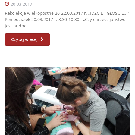
20.03.2017
Rekolekcje wielkopostne 20-22.03.2017 r. „IDŹCIE I GŁOŚCIE..."
Poniedziałek 20.03.2017 r. 8.30-10.30 - „Czy chrześcijaństwo
jest nudne,...
Czytaj więcej