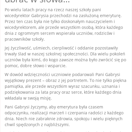
Po wielu latach pracy na rzecz naszej szkoły pani
wicedyrektor Gabrysia przechodzi na zasłużoną emeryturę.
Przez ten czas była nie tylko doskonałym nauczycielem i
wicedyrektorem, ale przede wszystkim osobą, która każdego
dnia z ogromnym sercem wspierała uczniów, rodziców i
pracowników szkoły.
Jej życzliwość, uśmiech, cierpliwość i oddanie pozostawiły
trwały ślad w naszej szkolnej społeczności. Dla wielu pokoleń
uczniów była kimś, do kogo zawsze można było zwrócić się po
pomoc, dobre słowo i wsparcie.
W dowód wdzięczności uczniowie podarowali Pani Gabrysi
wyjątkowy prezent – obraz z jej portretem. To nie tylko piękna
pamiątka, ale przede wszystkim wyraz szacunku, uznania i
podziękowania za lata pracy oraz serce, które każdego dnia
wkładała w swoją misję.
Pani Gabrysi życzymy, aby emerytura była czasem
odpoczynku, realizacji marzeń i czerpania radości z każdego
dnia. Niech nie zabraknie zdrowia, spokoju i wielu pięknych
chwil spędzonych z najbliższymi.