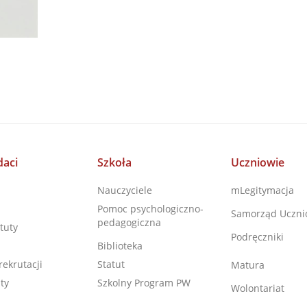
aci
Szkoła
Uczniowie
Nauczyciele
mLegitymacja
Pomoc psychologiczno-
Samorząd Uczni
pedagogiczna
tuty
Podręczniki
Biblioteka
rekrutacji
Statut
Matura
ty
Szkolny Program PW
Wolontariat