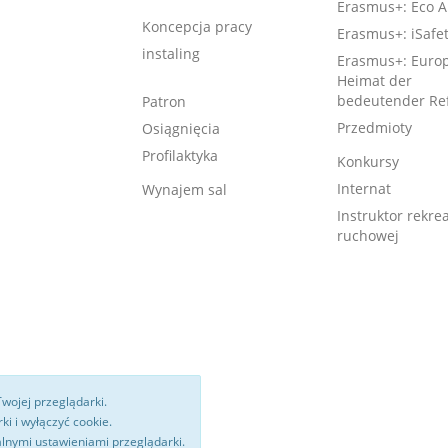
Erasmus+: Eco A
Koncepcja pracy
Erasmus+: iSafe
instaling
Erasmus+: Europ
Heimat der
bedeutender Re
Patron
Przedmioty
Osiągnięcia
Profilaktyka
Konkursy
Internat
Wynajem sal
Instruktor rekrea
ruchowej
Twojej przeglądarki.
i i wyłączyć cookie.
alnymi ustawieniami przeglądarki.