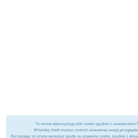
Ta strona wykorzystuje pliki cookie zgodnie z ustawieniami 
W każdej chwili możesz zmienić ustawienia swojej przeglądark
Korzystając ze strony wyrażasz zgodę na używanie cookie, zgodnie z aktu