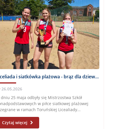
Liceliada i siatkówka plażowa - brąz dla dziewcząt z IX LO
26.05.2026
dniu 25 maja odbyły się Mistrzostwa Szkół
onadpodstawowych w piłce siatkowej plażowej
zegrane w ramach Toruńskiej Licealiady...
Czytaj więcej