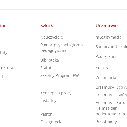
aci
Szkoła
Uczniowie
Nauczyciele
mLegitymacja
Pomoc psychologiczno-
Samorząd Uczni
pedagogiczna
tuty
Podręczniki
Biblioteka
rekrutacji
Statut
Matura
ty
Szkolny Program PW
Wolontariat
Erasmus+: Eco A
Koncepcja pracy
Erasmus+: iSafe
instaling
Erasmus+: Europ
Heimat der
bedeutender Re
Patron
Przedmioty
Osiągnięcia