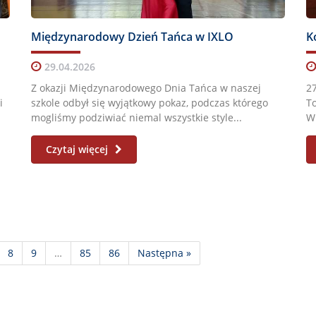
Międzynarodowy Dzień Tańca w IXLO
K
29.04.2026
Z okazji Międzynarodowego Dnia Tańca w naszej
2
i
szkole odbył się wyjątkowy pokaz, podczas którego
To
mogliśmy podziwiać niemal wszystkie style...
Wi
Czytaj więcej
8
9
…
85
86
Następna »