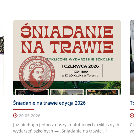
Śniadanie na trawie edycja 2026
20.05.2026
Już niedługo jedno z naszych ulubionych, cyklicznych
Cz
wydarzeń szkolnych — „Śniadanie na trawie”. 1
wy