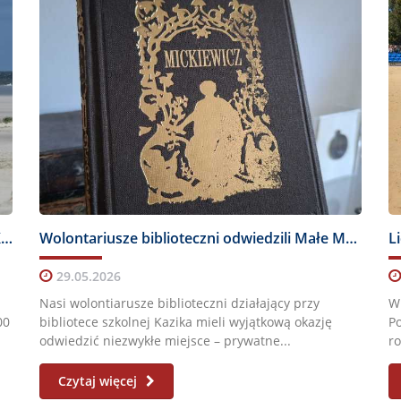
Sekretariat czynny 5.06 dla kandydatów do IX LO
Wolontariusze biblioteczni odwiedzili Małe Muzeum Historii Edycji Pana Tadeusza w Toruniu
29.05.2026
Nasi wolontiarusze biblioteczni działający przy
W 
00
bibliotece szkolnej Kazika mieli wyjątkową okazję
P
odwiedzić niezwykłe miejsce – prywatne...
ro
Czytaj więcej