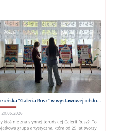
Toruńska "Galeria Rusz" w wystawowej odsłonie w IX LO
20.05.2026
y ktoś nie zna słynnej toruńskiej Galerii Rusz? To
jątkowa grupa artystyczna, która od 25 lat tworzy