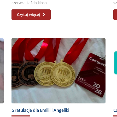
czerwca każda klasa...
sz
Czytaj więcej
Gratulacje dla Emilii i Angeliki
C