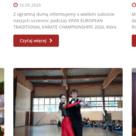
16.05.2026
Z ogromną dumą informujemy o wielkim sukcesie
Ma
naszych uczennic podczas XXVIII EUROPEAN
dz
TRADITIONAL KARATE CHAMPIONSHIPS 2026, które
Ro
odbyły...
Czytaj więcej